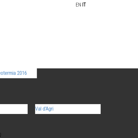
EN
IT
eotermia 2016
Val d'Agri
Q