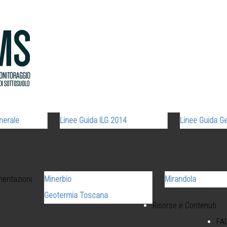
nerale
Linee Guida ILG 2014
Linee Guida G
mentazioni
Minerbio
Mirandola
Geotermia Toscana
Risorse e Contenuti
FA