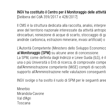
INGV ha costituito il Centro per il Monitoraggio delle attivi
[Delibera del CdA 359/2017 e 428/2017]
Il CMS è la struttura dedicata alla raccolta, analisi, interpr
aree del territorio nazionale interessate da attività antrop
idrocarburi, reiniezione di acque di scarto, stoccaggio di 
anidride carbonica, estrazioni minerarie, invasi artificiali) o
L’Autorità Competente (Ministero dello Sviluppo Economi
al Monitoraggio (SPM)
su alcune aree di concessione.
La SPM, come definita dagli Indirizzi e Linee Guida (ILG), è 
una o più Università o Enti di ricerca, di comprovate comp
dall'Amministrazione competente (MiSE) compiti di raccolta 
supporto all'Amministrazione nelle valutazioni conseguenti
INGV svolge o ha svolto il ruolo di SPM per le seguenti are
Minerbio
Mirandola-Cavone
Val d’Agri
Toscana