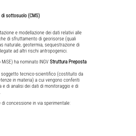
tà di sottosuolo (CMS)
etazione e modellazione dei dati relativi alle
iche di sfruttamento di georisorse (quali
gas naturale, geotermia, sequestrazione di
 legate ad altri rischi antropogenici.
co MiSE) ha nominato INGV
Struttura Preposta
il soggetto tecnico-scientifico (costituito da
etenze in materia) a cui vengono conferiti
e di analisi dei dati di monitoraggio e di
.
e di concessione in via sperimentale: