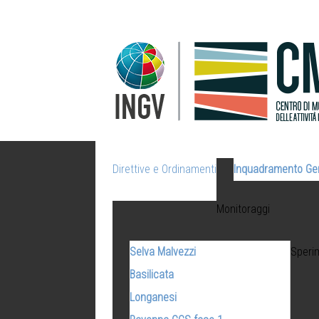
Direttive e Ordinamenti
Inquadramento Ge
Monitoraggi
Selva Malvezzi
Speri
Basilicata
Longanesi